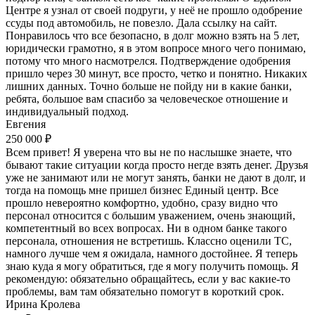
Центре я узнал от своей подруги, у неё не прошло одобрение
ссуды под автомобиль, не повезло. Дала ссылку на сайт.
Понравилось что все безопасно, в долг можно взять на 5 лет,
юридически грамотно, я в этом вопросе много чего понимаю,
потому что много насмотрелся. Подтверждение одобрения
пришло через 30 минут, все просто, четко и понятно. Никаких
лишних данных. Точно больше не пойду ни в какие банки,
ребята, большое вам спасибо за человеческое отношение и
индивидуальный подход.
Евгения
250 000 ₽
Всем привет! Я уверена что вы не по наслышке знаете, что
бывают такие ситуации когда просто негде взять денег. Друзья
уже не занимают или не могут занять, банки не дают в долг, и
тогда на помощь мне пришел бизнес Единый центр. Все
прошло невероятно комфортно, удобно, сразу видно что
персонал относится с большим уважением, очень знающий,
компетентный во всех вопросах. Ни в одном банке такого
персонала, отношения не встретишь. Классно оценили ТС,
намного лучше чем я ожидала, намного достойнее. Я теперь
знаю куда я могу обратиться, где я могу получить помощь. Я
рекомендую: обязательно обращайтесь, если у вас какие-то
проблемы, вам там обязательно помогут в короткий срок.
Ирина Кролева