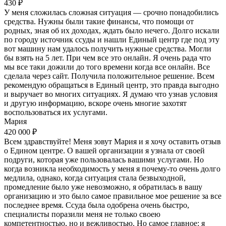
430 ₽
У меня сложилась сложная ситуация — срочно понадобились
средства. Нужны были такие финансы, что помощи от
родных, зная об их доходах, ждать было нечего. Долго искали
по городу источник ссуды и нашли Единый центр где под эту
вот машину нам удалось получить нужные средства. Могли
бы взять на 5 лет. При чем все это онлайн. Я очень рада что
мы все таки дожили до того времени когда все онлайн. Все
сделала через сайт. Получила положительное решение. Всем
рекомендую обращаться в Единый центр, это правда выгодно
и выручает во многих ситуациях. Я думаю что узнав условия
и другую информацию, вскоре очень многие захотят
воспользоваться их услугами.
Мария
420 000 ₽
Всем здравствуйте! Меня зовут Мария и я хочу оставить отзыв
о Едином центре. О вашей организации я узнала от своей
подруги, которая уже пользовалась вашими услугами. Но
когда возникла необходимость у меня я почему-то очень долго
медлила, однако, когда ситуация стала безвыходной,
промедление было уже невозможно, я обратилась в вашу
организацию и это было самое правильное мое решение за все
последнее время. Ссуда была одобрена очень быстро,
специалисты поразили меня не только своею
компетентностью, но и вежливостью. Но самое главное: я