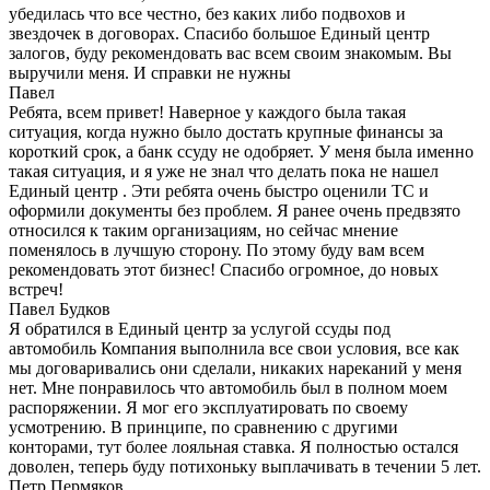
убедилась что все честно, без каких либо подвохов и
звездочек в договорах. Спасибо большое Единый центр
залогов, буду рекомендовать вас всем своим знакомым. Вы
выручили меня. И справки не нужны
Павел
Ребята, всем привет! Наверное у каждого была такая
ситуация, когда нужно было достать крупные финансы за
короткий срок, а банк ссуду не одобряет. У меня была именно
такая ситуация, и я уже не знал что делать пока не нашел
Единый центр . Эти ребята очень быстро оценили ТС и
оформили документы без проблем. Я ранее очень предвзято
относился к таким организациям, но сейчас мнение
поменялось в лучшую сторону. По этому буду вам всем
рекомендовать этот бизнес! Спасибо огромное, до новых
встреч!
Павел Будков
Я обратился в Единый центр за услугой ссуды под
автомобиль Компания выполнила все свои условия, все как
мы договаривались они сделали, никаких нареканий у меня
нет. Мне понравилось что автомобиль был в полном моем
распоряжении. Я мог его эксплуатировать по своему
усмотрению. В принципе, по сравнению с другими
конторами, тут более лояльная ставка. Я полностью остался
доволен, теперь буду потихоньку выплачивать в течении 5 лет.
Петр Пермяков