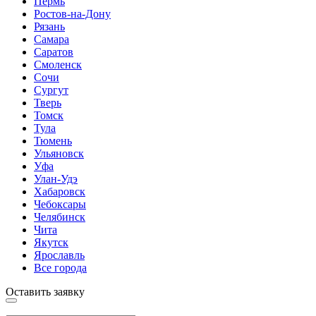
Пермь
Ростов-на-Дону
Рязань
Самара
Саратов
Смоленск
Сочи
Сургут
Тверь
Томск
Тула
Тюмень
Ульяновск
Уфа
Улан-Удэ
Хабаровск
Чебоксары
Челябинск
Чита
Якутск
Ярославль
Все города
Оставить заявку