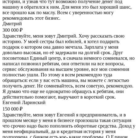
истории, и узнав что тут возможно получение денег под
машину я обратился к ним. Для меня это был хороший шанс,
все прошло как по маслу. Всем с уверенностью могу
рекомендовать этот бизнес.
Дмитрий
300 000 ₽
Здравствуйте, меня зовут Дмитрий. Хочу рассказать свою
историю. У моей сестры был юбилей, я хотел подарить
подарок о котором она давно мечтала. Зарплата у меня
довольно высокая, но её задержали на долгий срок. Друг
посоветовал Единый центр, я сначала немного сомневался, но
написал позвонил ребятам, они ответили на все вопросы,
сервис обслуживания на высшем уровне, все мои сомнения
полностью ушли. По этому я всем рекомендую туда
обращаться: если у вас есть машина, вы можете с легкостью
получить денег. Не сомневайтесь, всем советую, рекомендую.
Я думаю что еще не однократно обращусь к ребятам, они
действительно помогают, выручают в короткий срок.
Евгений Ларинский
150 000 ₽
Здравствуйте, меня зовут Евгений я предприниматель, и в
прошлом месяце у меня в бизнесе произошла такая ситуация
что срочно надо было пополнить оборотные средства. Доход у
меня неофициальный, да и кредитная история у меня
подпорчена, с банком есть кое- какие проблемы. О Едином